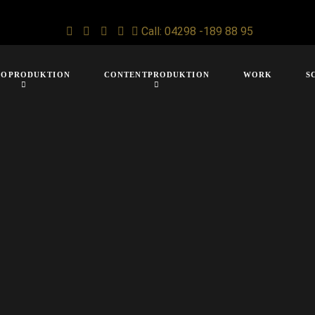
Call: 04298 -189 88 95
IOPRODUKTION
CONTENTPRODUKTION
WORK
S
You are here:
Home
Datenschutzerklärung