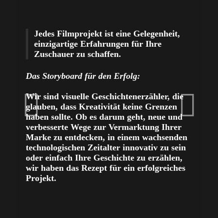
Jedes Filmprojekt ist eine Gelegenheit,
einzigartige Erfahrungen für Ihre
Zuschauer zu schaffen.
T
A
A
Das Storyboard für den Erfolg:
l
Wir sind visuelle Geschichtenerzähler, die
K
glauben, dass Kreativität keine Grenzen
E
haben sollte. Ob es darum geht, neue und
e
verbesserte Wege zur Vermarktung Ihrer
p
Marke zu entdecken, in einem wachsenden
Q
technologischen Zeitalter innovativ zu sein
d
oder einfach Ihre Geschichte zu erzählen,
D
wir haben das Rezept für ein erfolgreiches
f
Projekt.
F
P
s