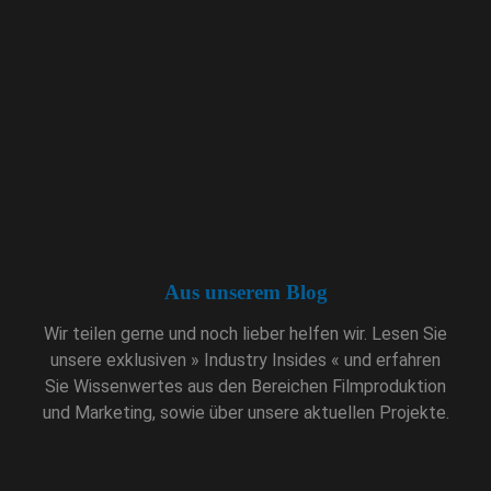
Production Fixer
Gerne stehen wir Ihnen als Production Fixer in
Deutschland oder Orlando, FL aber auch weltweit zur
Seite. Wir terminieren Interviewpartner, kümmern uns
um Drehgenehmigungen, Crew und Technik, kurz um,
wir sorgen dafür, dass alles glatt geht.
Aus unserem Blog
Wir teilen gerne und noch lieber helfen wir. Lesen Sie
unsere exklusiven » Industry Insides « und erfahren
Sie Wissenwertes aus den Bereichen Filmproduktion
In Filme investieren
und Marketing, sowie über unsere aktuellen Projekte.
Excutive Producer · Film
Donnerstag, Februar 10, 2022