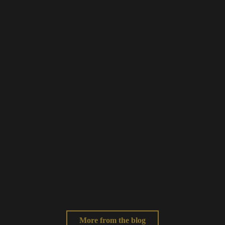
Audio TC in Avid Media Composer
Avid · Media Composer
Donnerstag, Februar 10, 2022
Proben für Filmproduktionen. Ja, Nein, Wie?
Film · Rehearsal
Donnerstag, Februar 10, 2022
More from the blog